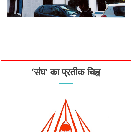
‘संघ’ का प्रतीक चिह्न